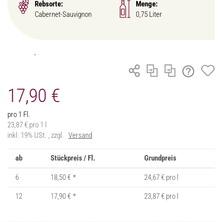
Rebsorte:
Menge:
Cabernet-Sauvignon
0,75 Liter
17,90 €
pro 1 Fl.
23,87 € pro 1 l
inkl. 19% USt. , zzgl.
Versand
ab
Stückpreis / Fl.
Grundpreis
6
18,50 €
*
24,67 € pro l
12
17,90 €
*
23,87 € pro l