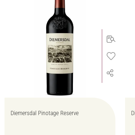
Diemersdal Pinotage Reserve
D