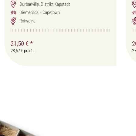
Durbanville, Distrikt Kapstadt
Diemersdal - Capetown
Rotweine
21,50 €
*
2
28,67 € pro 1 l
27