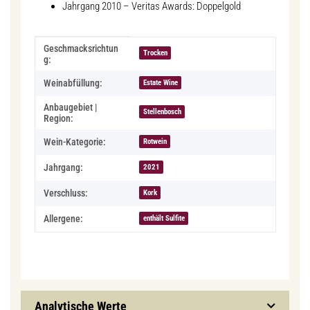
Jahrgang 2010 – Veritas Awards: Doppelgold
Produkteigenschaft
Wert
Geschmacksrichtun
Trocken
g:
Weinabfüllung:
Estate Wine
Anbaugebiet |
Stellenbosch
Region:
Wein-Kategorie:
Rotwein
Jahrgang:
2021
Verschluss:
Kork
Allergene:
enthält Sulfite
Analytische Werte