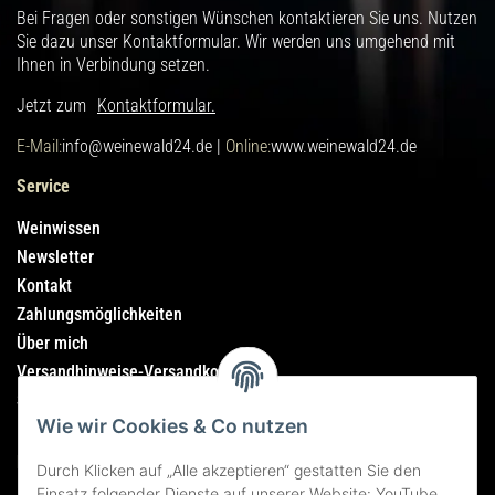
Bei Fragen oder sonstigen Wünschen kontaktieren Sie uns. Nutzen
Sie dazu unser Kontaktformular. Wir werden uns umgehend mit
Ihnen in Verbindung setzen.
Jetzt zum
Kontaktformular.
E-Mail:
info@weinewald24.de |
Online:
www.weinewald24.de
Service
Weinwissen
Newsletter
Kontakt
Zahlungsmöglichkeiten
Über mich
Versandhinweise-Versandkosten
Sitemap
Wie wir Cookies & Co nutzen
Rechtliches
Durch Klicken auf „Alle akzeptieren“ gestatten Sie den
Einsatz folgender Dienste auf unserer Website: YouTube,