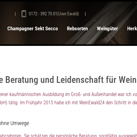
0172 - 392 70 01
(Uwe Ewald)
Champagner Sekt Secco
Rebsorten
Weingüter
Herk
he Beratung und Leidenschaft für Wein
 meiner kaufmännischen Ausbildung im Groß- und Außenhandel war ich v
H) tätig. Im Frühjahr 2015 habe ich mit WeinEwald24 den Schritt in di
g ohne Umwege
 Jahrzehnten. Sie schätzen die persönliche Beratung, sorgfältig ausgewä