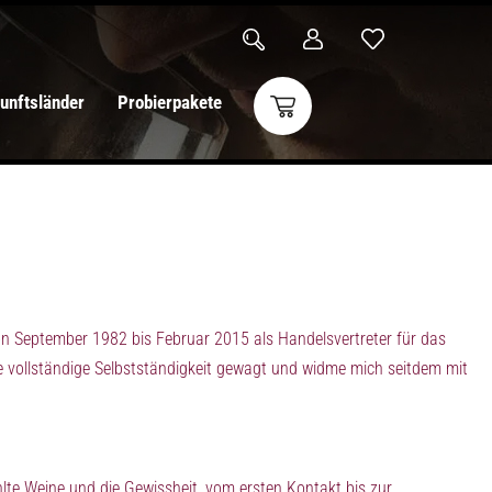
unftsländer
Probierpakete
on September 1982 bis Februar 2015 als Handelsvertreter für das
e vollständige Selbstständigkeit gewagt und widme mich seitdem mit
hlte Weine und die Gewissheit, vom ersten Kontakt bis zur