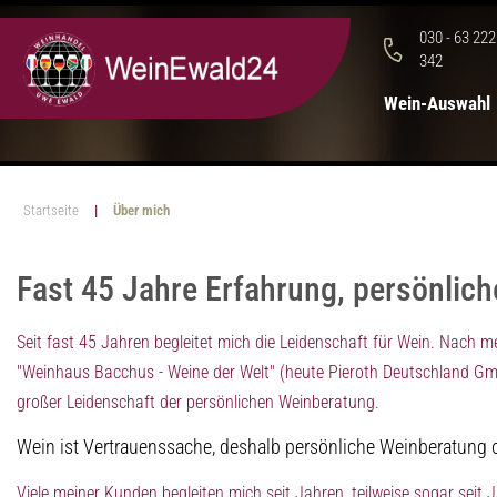
030 - 63 222
342
Wein-Auswahl
Startseite
Über mich
Fast 45 Jahre Erfahrung, persönlic
Seit fast 45 Jahren begleitet mich die Leidenschaft für Wein. Nach
"Weinhaus Bacchus - Weine der Welt" (heute Pieroth Deutschland Gmb
großer Leidenschaft der persönlichen Weinberatung.
Wein ist Vertrauenssache, deshalb persönliche Weinberatun
Viele meiner Kunden begleiten mich seit Jahren, teilweise sogar seit