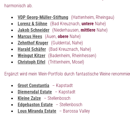
harmonisch ab.
VDP Georg-Müller-Stiftung
(Hattenheim, Rheingau)
Lorenz & Söhne
(Bad Kreuznach,
untere
Nahe)
Jakob Schneider
(Niederhausen,
mittlere
Nahe)
Marcus Hees
(Auen,
obere
Nahe)
Zehnthof Kruger
(Guldental, Nahe)
Harald Schäfer
(Bad Kreuznach, Nahe)
Weingut Kitzer
(Badenheim, Rheinhessen)
Christoph Eifel
(Trittenheim, Mosel)
Ergänzt wird mein Wein-Portfolo durch fantastische Weine renommier
Groot Constantia
– Kapstadt
Diemersdal Estate
– Kapstadt
Kleine Zalze
– Stellenbosch
Edgebaston Estate
– Stellenbosch
Lous Miranda Estate
– Barossa Valley