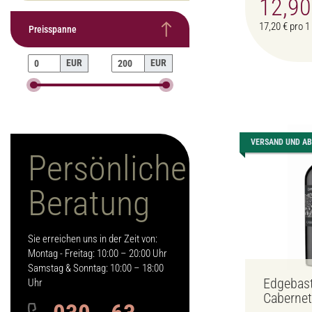
12,9
17,20 € pro 1 
Preisspanne
EUR
EUR
VERSAND UND A
Persönliche
Beratung
Sie erreichen uns in der Zeit von:
Montag - Freitag: 10:00 – 20:00 Uhr
Samstag & Sonntag: 10:00 – 18:00
Edgebas
Uhr
Cabernet