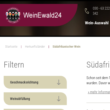
030 - 63 222
342
Wein-Auswahl
Startseite
Herkunftsländer
Südafrikanischer Wein
Filtern
Südafr
Schon seit dem 1
Geschmacksrichtung
wurden. Davor w
» mehr Informa
Weinabfüllung