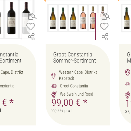
nstantia
Groot Constantia
G
Sortiment
Sommer-Sortiment
M
Cape, Distrikt
Western Cape, Distrikt
t
Kapstadt
onstantia
Groot Constantia
Weißwein und Rosé
0 €
*
99,00 €
*
1
l
22,00 € pro 1 l
27,