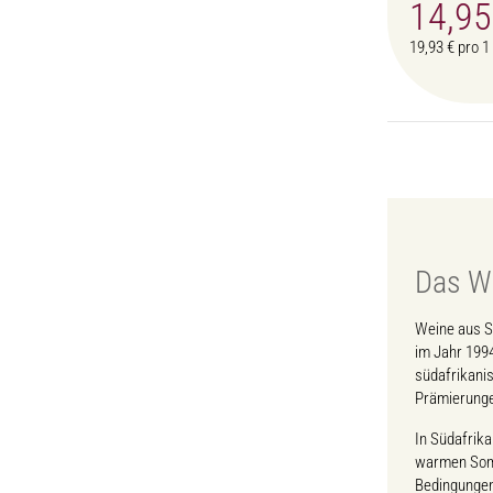
14,9
19,93 € pro 1 
Das We
Weine aus Sü
im Jahr 1994
südafrikanis
Prämierung
In Südafrika
warmen Somm
Bedingungen