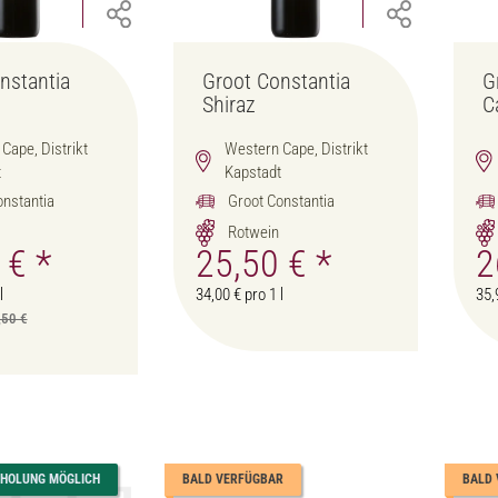
nstantia
Groot Constantia
G
Shiraz
C
Cape, Distrikt
Western Cape, Distrikt
t
Kapstadt
onstantia
Groot Constantia
Rotwein
0 €
*
25,50 €
*
2
l
34,00 € pro 1 l
35,
,50 €
BHOLUNG MÖGLICH
BALD VERFÜGBAR
BALD