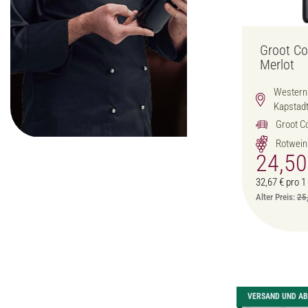
Groot Co
Merlot
Western 
Kapstad
Groot C
Rotwein
24,5
32,67 € pro 1 
Alter Preis:
25
VERSAND UND A