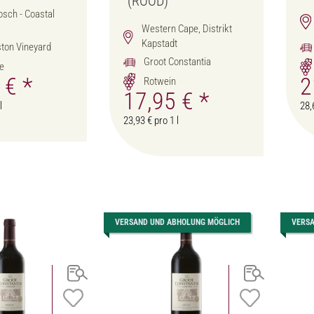
(ROOD)
osch - Coastal
Western Cape, Distrikt
Kapstadt
ton Vineyard
Groot Constantia
e
0 €
*
2
Rotwein
17,95 €
*
l
28,
23,93 € pro 1 l
VERSAND UND ABHOLUNG MÖGLICH
VERS