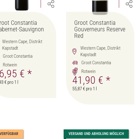
root Constantia
Groot Constantia
abernet-Sauvignon
Gouverneurs Reserve
Red
Western Cape, Distrikt
Kapstadt
Western Cape, Distrikt
Kapstadt
Groot Constantia
Groot Constantia
Rotwein
6,95 €
*
Rotwein
41,90 €
*
93 € pro 1 l
55,87 € pro 1 l
 VERFÜGBAR
VERSAND UND ABHOLUNG MÖGLICH