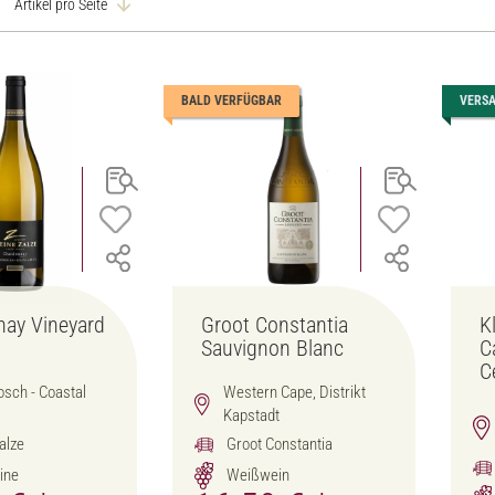
Artikel pro Seite
BALD VERFÜGBAR
VERS
ay Vineyard
Groot Constantia
K
n
Sauvignon Blanc
C
C
osch - Coastal
Western Cape, Distrikt
Kapstadt
alze
Groot Constantia
ine
Weißwein