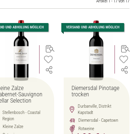
Artikel 1 - 17 von 17
AND UND ABHOLUNG MÖGLICH
VERSAND UND ABHOLUNG MÖGLICH
leine Zalze
Diemersdal Pinotage
abernet-Sauvignon
trocken
ellar Selection
Durbanville, Distrikt
Stellenbosch - Coastal
Kapstadt
Region
Diemersdal - Capetown
Kleine Zalze
Rotweine