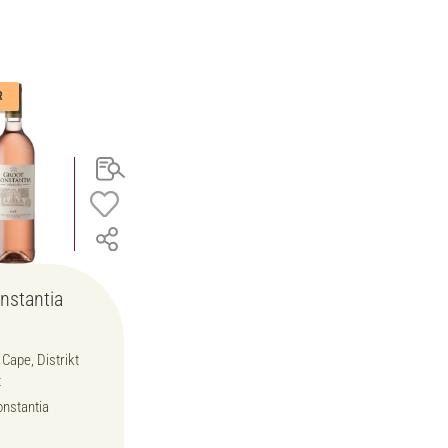
R
nstantia
Cape, Distrikt
t
onstantia