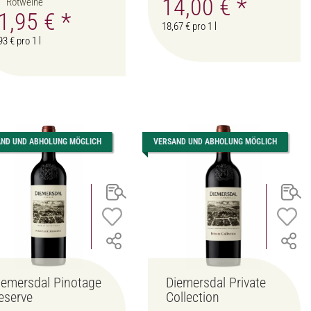
14,00 €
*
Rotweine
1,95 €
*
18,67 € pro 1 l
93 € pro 1 l
AND UND ABHOLUNG MÖGLICH
VERSAND UND ABHOLUNG MÖGLICH
iemersdal Pinotage
Diemersdal Private
eserve
Collection