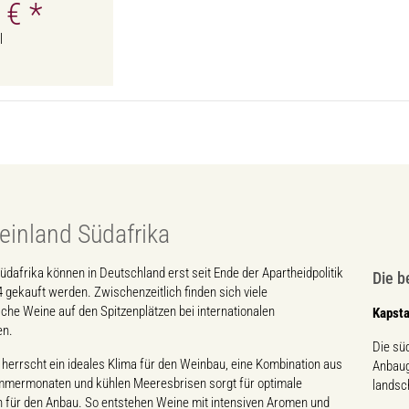
5 €
*
l
inland Südafrika
dafrika können in Deutschland erst seit Ende der Apartheidpolitik
Die b
 gekauft werden. Zwischenzeitlich finden sich viele
che Weine auf den Spitzenplätzen bei internationalen
Kapsta
en.
Die sü
 herrscht ein ideales Klima für den Weinbau, eine Kombination aus
Anbaug
ermonaten und kühlen Meeresbrisen sorgt für optimale
landsc
 für den Anbau. So entstehen Weine mit intensiven Aromen und