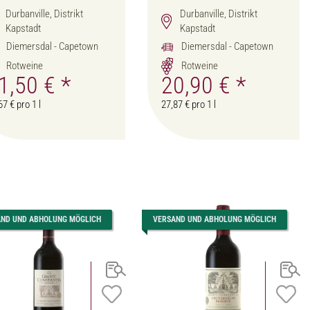
Durbanville, Distrikt
Durbanville, Distrikt
Kapstadt
Kapstadt
Diemersdal - Capetown
Diemersdal - Capetown
Rotweine
Rotweine
1,50 €
*
20,90 €
*
67 € pro 1 l
27,87 € pro 1 l
AND UND ABHOLUNG MÖGLICH
VERSAND UND ABHOLUNG MÖGLICH