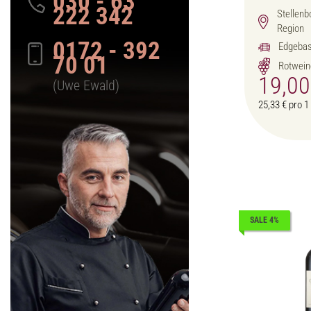
030 - 63
222 342
Stellenb
Region
0172 - 392
Edgebas
70 01
Rotwein
19,0
(Uwe Ewald)
25,33 € pro 1 
SALE 4%