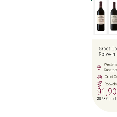
Groot Co
Rotwein-
Western 
Kapstad
Groot C
Rotwein
91,9
30,63 € pro 1 