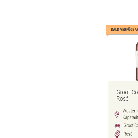
BALD VERFÜGBA
Groot Co
Rosé
Western 
Kapstad
Groot C
Rosé