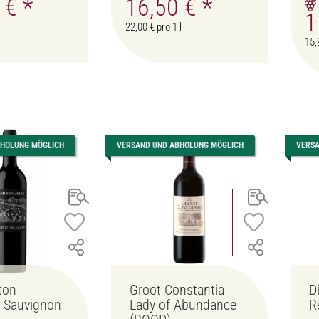
0 €
*
16,50 €
*
1
l
22,00 € pro 1 l
15,
BHOLUNG MÖGLICH
VERSAND UND ABHOLUNG MÖGLICH
VERS
ton
Groot Constantia
D
-Sauvignon
Lady of Abundance
R