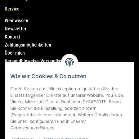
Service
Weinwissen
Newsletter
Kontakt
Zahlungsmöglichkeiten
Über mich
Versandhinweise-Versandkosten
Sitemap
Wie wir Cookies & Co nutzen
Rechtliches
Durch Klicken auf „Alle akzeptieren“ gestatten Sie den
Einsatz folgender Dienste auf unserer Website: YouTube,
Impressum
Vimeo, Microsoft Clarity, Doofinder, SHOPVOTE, Brevo.
AGB
Sie können die Einstellung jederzeit ändern
Widerrufsrecht
(Fingerabdruck-Icon links unten). Weitere Details finden
Sie unter
Konfigurieren
und in unserer
Datenschutzerklärung
Datenschutzerklärung
.
Erklärung zur Barrierefreiheit
Bildnachweise