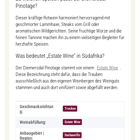
Pinotage?
Dieser kräftige Rotwein harmoniert hervorragend mit
geschmorter Lammhaxe, Steaks vom Grill oder
aromatischen Wildgerichten. Seine fruchtige Würze und die
feinen Tannine machen ihn zu einem vielseitigen Begleiter für
herzhafte Speisen.
Was bedeutet „Estate Wine" in Südafrika?
Der Diemersdal Pinotage stammt von einem
Estate Wine
.
Diese Bezeichnung steht dafür, dass die Trauben
ausschließlich aus den eigenen Weinbergen des Weinguts
stammen und auch dort vinifiziert sowie abgefüllt werden.
Produkteigenschaft
Wert
Geschmacksrichtun
Trocken
g:
Weinabfüllung:
Estate Wine
Anbaugebiet |
Durbanville
Region: