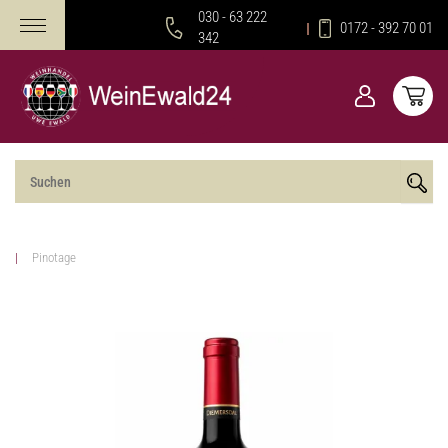
030 - 63 222
0172 - 392 70 01
342
Pinotage