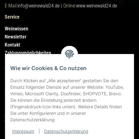
E-Mail:
info@weinewald24.de |
Online:
www.weinewald24.de
Service
Weinwissen
Newsletter
Kontakt
Zahlungsmöglichkeiten
Über mich
Wie wir Cookies & Co nutzen
Versandhinweise-Versandkosten
Sitemap
Durch Klicken auf „Alle akzeptieren“ gestatten Sie den
Einsatz folgender Dienste auf unserer Website: YouTube,
Vimeo, Microsoft Clarity, Doofinder, SHOPVOTE, Brevo.
Rechtliches
Sie können die Einstellung jederzeit ändern
Impressum
(Fingerabdruck-Icon links unten). Weitere Details finden
Sie unter
Konfigurieren
und in unserer
AGB
Datenschutzerklärung
.
Widerrufsrecht
Datenschutzerklärung
Impressum
|
Datenschutzerklärung
Erklärung zur Barrierefreiheit