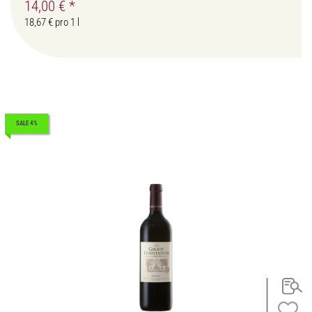
14,00 €
*
18,67 € pro 1 l
SALE 4%