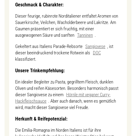
Geschmack & Charakter:
Dieser feurige, rubinrote Norditaliener entfaltet Aromen von
Sauerkirsche, Veilchen, Wacholderbeere und Lakritze. Am
Gaumen präsentiert er sich fruchtig, mit einer
ausgewogenen Säure und sanften
Tanninen
.
Gekeltert aus Italiens Parade-Rebsorte
Sangiovese
, ist
dieser beeindruckend trockene Rotwein als
DOC
klassifiziert.
Unsere Trinkempfehlung:
Ein idealer Begleiter zu Pasta, gegrilltem Fleisch, dunklen
Oliven und reifen Käsesorten. Besonders harmonisch passt
dieser Sangiovese zu einem
Hörnle mit veganer Curry-
Hackfleischsauce
. Aber auch danach, wenn es gemütlich
wird, macht dieser Sangiovese viel Freude.
Herkunft & Reifepotenzial:
Die Emilia-Romagna im Norden Italiens ist für ihre