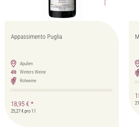
Appassimento Puglia
M
Apulien
Winters Weine
Rotweine
1
18,95 €
*
21
25,27 € pro 1 l