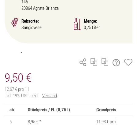
145
20864 Agrate Brianza
Rebsorte:
Menge:
Sangiovese
0,75 Liter
9,50 €
12,67 € pro 1 l
inkl. 19% USt. , zzgl.
Versand
ab
Stückpreis / Fl. (0,75 l)
Grundpreis
6
8,95 €
*
11,93 € pro l