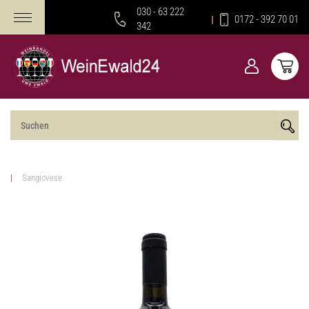
030 - 63 222
0172 - 392 70 01
342
Sangiovese