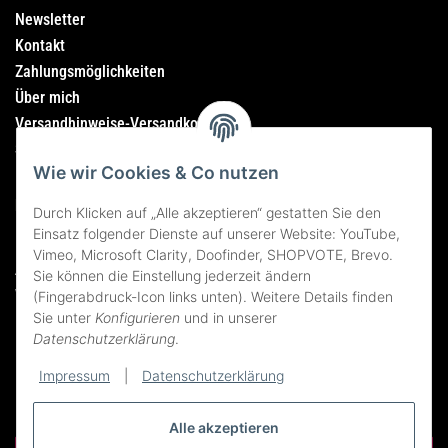
Newsletter
Kontakt
Zahlungsmöglichkeiten
Über mich
Versandhinweise-Versandkosten
Sitemap
Wie wir Cookies & Co nutzen
Rechtliches
Durch Klicken auf „Alle akzeptieren“ gestatten Sie den
Einsatz folgender Dienste auf unserer Website: YouTube,
Impressum
Vimeo, Microsoft Clarity, Doofinder, SHOPVOTE, Brevo.
AGB
Sie können die Einstellung jederzeit ändern
Widerrufsrecht
(Fingerabdruck-Icon links unten). Weitere Details finden
Sie unter
Konfigurieren
und in unserer
Datenschutzerklärung
Datenschutzerklärung
.
Erklärung zur Barrierefreiheit
Bildnachweise
Impressum
|
Datenschutzerklärung
Alle akzeptieren