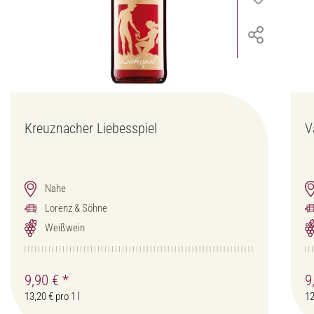
Kreuznacher Liebesspiel
V
Nahe
Lorenz & Söhne
Weißwein
9,90 €
*
9
13,20 € pro 1 l
12