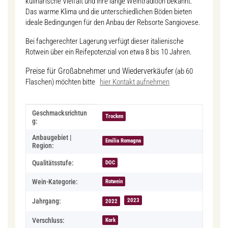
kulinarische Vielfalt und ihre lange Weintradition bekannt.
Das warme Klima und die unterschiedlichen Böden bieten
ideale Bedingungen für den Anbau der Rebsorte Sangiovese.
Bei fachgerechter Lagerung verfügt dieser italienische
Rotwein über ein Reifepotenzial von etwa 8 bis 10 Jahren.
Preise für Großabnehmer und Wiederverkäufer
(ab 60
Flaschen) möchten bitte
hier Kontakt aufnehmen
Produkteigenschaft
Wert
Geschmacksrichtun
Trocken
g:
Anbaugebiet |
Emilia Romagna
Region:
Qualitätsstufe:
DOC
Wein-Kategorie:
Rotwein
2023
Jahrgang:
2022
Verschluss:
Kork