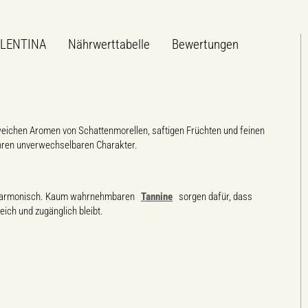
ALENTINA
Nährwerttabelle
Bewertungen
weichen Aromen von Schattenmorellen, saftigen Früchten und feinen
hren unverwechselbaren Charakter.
nd harmonisch. Kaum wahrnehmbaren
Tannine
sorgen dafür, dass
ich und zugänglich bleibt.