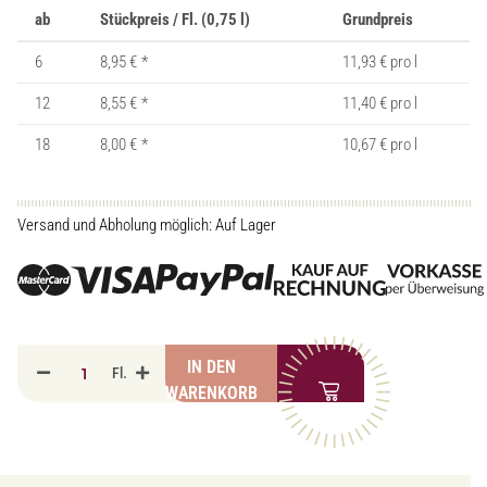
ab
Stückpreis / Fl. (0,75 l)
Grundpreis
6
8,95 €
*
11,93 € pro l
12
8,55 €
*
11,40 € pro l
18
8,00 €
*
10,67 € pro l
Versand und Abholung möglich: Auf Lager
IN DEN
Fl.
WARENKORB