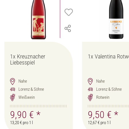
1x
Kreuznacher
1x
Valentina Rotw
Liebesspiel
Nahe
Nahe
Lorenz & Söhne
Lorenz & Söhne
Weißwein
Rotwein
9,90 €
*
9,50 €
*
13,20 € pro 1 l
12,67 € pro 1 l