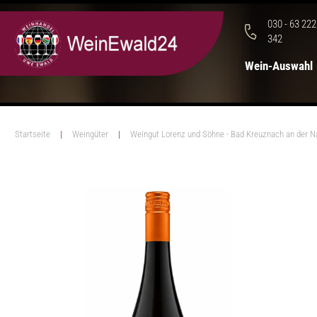
030 - 63 222
342
Wein-Auswahl
Startseite
Weingüter
Weingut Lorenz und Söhne - Bad Kreuznach an der N