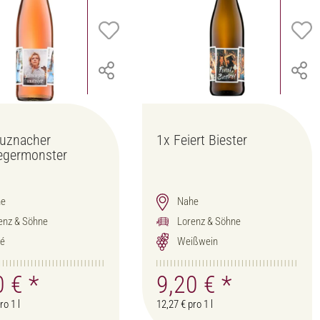
uznacher
1x
Feiert Biester
egermonster
he
Nahe
enz & Söhne
Lorenz & Söhne
é
Weißwein
0 €
*
9,20 €
*
ro 1 l
12,27 € pro 1 l