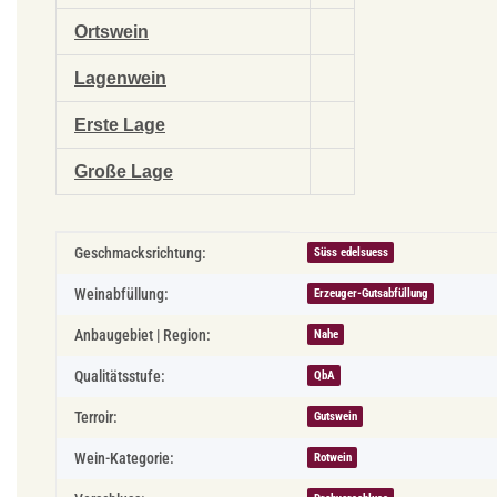
Ortswein
Lagenwein
Erste Lage
Große Lage
Produkteigenschaft
Wert
Geschmacksrichtung:
Süss edelsuess
Weinabfüllung:
Erzeuger-Gutsabfüllung
Anbaugebiet | Region:
Nahe
Qualitätsstufe:
QbA
Terroir:
Gutswein
Wein-Kategorie:
Rotwein