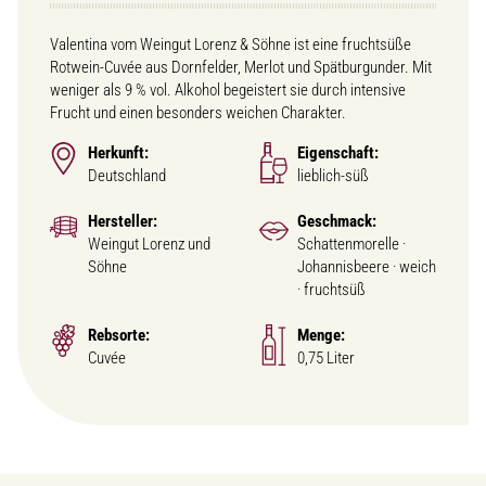
Valentina vom Weingut Lorenz & Söhne ist eine fruchtsüße
Rotwein-Cuvée aus Dornfelder, Merlot und Spätburgunder. Mit
weniger als 9 % vol. Alkohol begeistert sie durch intensive
Frucht und einen besonders weichen Charakter.
Herkunft:
Eigenschaft:
Deutschland
lieblich-süß
Hersteller:
Geschmack:
Weingut Lorenz und
Schattenmorelle ·
Söhne
Johannisbeere · weich
· fruchtsüß
Rebsorte:
Menge:
Cuvée
0,75 Liter