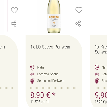
ein
1x
LO-Secco Perlwein
1x
Kre
Schwi
Nahe
Na
Lorenz & Söhne
Lor
Secco und Perlwein
Ros
8,90 €
*
9,9
11,87 € pro 1 l
13,20 € p