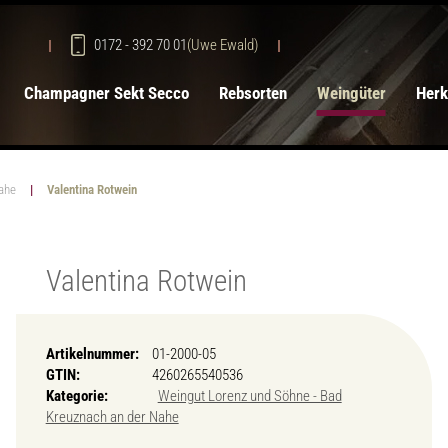
0172 - 392 70 01
(Uwe Ewald)
Champagner Sekt Secco
Rebsorten
Weingüter
Herk
ahe
Valentina Rotwein
Valentina Rotwein
Artikelnummer:
01-2000-05
GTIN:
4260265540536
Kategorie:
Weingut Lorenz und Söhne - Bad
Kreuznach an der Nahe