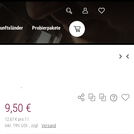
unftsländer
Probierpakete
9,50 €
12,67 € pro 1 l
inkl. 19% USt. , zzgl.
Versand