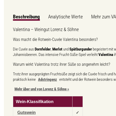
Beschreibung
Analytische Werte
Mehr zum V
Valentina – Weingut Lorenz & Söhne
Was macht die Rotwein-Cuvée Valentina besonders?
Die Cuvée aus
Dornfelder
,
Merlot
und
Spätburgunder
begeistert mit 
Johannisbeeren. Das intensive Frucht-Süße-Spiel verleiht
Valentina
i
Warum wirkt Valentina trotz ihrer Süße so angenehm leicht?
Trotz ihrer ausgeprägten Fruchtsüße zeigt sich die Cuvée frisch u
praktisch keine
Adstringenz
entsteht und der Rotwein besonders we
Mehr über und von Lorenz & Söhne »
Wein-Klassifikation
Gutswein
✓