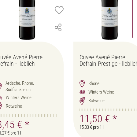
uvée Avené Pierre
Cuvee Avené Pierre
efrain - lieblich
Defrain Prestige - lieblic
Ardeche, Rhone,
Rhone
Südfrankreich
Winters Weine
Winters Weine
Rotweine
Rotweine
11,50 €
*
8,45 €
*
15,33 € pro 1 l
1,27 € pro 1 l