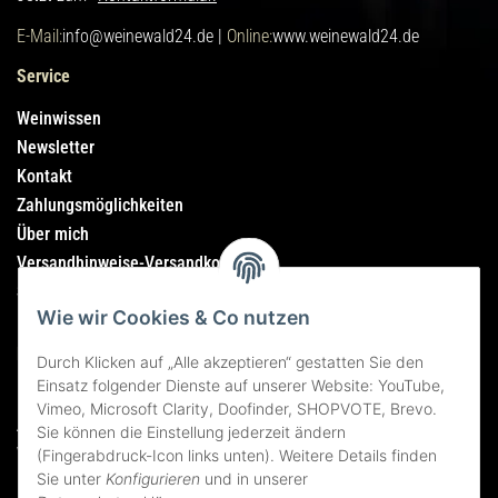
E-Mail:
info@weinewald24.de |
Online:
www.weinewald24.de
Service
Weinwissen
Newsletter
Kontakt
Zahlungsmöglichkeiten
Über mich
Versandhinweise-Versandkosten
Sitemap
Wie wir Cookies & Co nutzen
Rechtliches
Durch Klicken auf „Alle akzeptieren“ gestatten Sie den
Einsatz folgender Dienste auf unserer Website: YouTube,
Impressum
Vimeo, Microsoft Clarity, Doofinder, SHOPVOTE, Brevo.
AGB
Sie können die Einstellung jederzeit ändern
Widerrufsrecht
(Fingerabdruck-Icon links unten). Weitere Details finden
Sie unter
Konfigurieren
und in unserer
Datenschutzerklärung