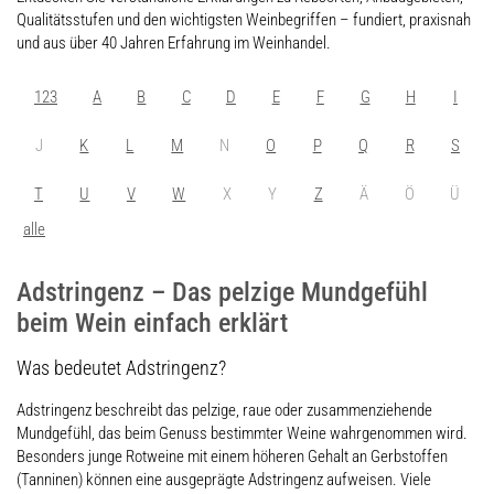
Qualitätsstufen und den wichtigsten Weinbegriffen – fundiert, praxisnah
und aus über 40 Jahren Erfahrung im Weinhandel.
123
A
B
C
D
E
F
G
H
I
J
K
L
M
N
O
P
Q
R
S
T
U
V
W
X
Y
Z
Ä
Ö
Ü
alle
Adstringenz – Das pelzige Mundgefühl
beim Wein einfach erklärt
Was bedeutet Adstringenz?
Adstringenz beschreibt das pelzige, raue oder zusammenziehende
Mundgefühl, das beim Genuss bestimmter Weine wahrgenommen wird.
Besonders junge Rotweine mit einem höheren Gehalt an Gerbstoffen
(Tanninen) können eine ausgeprägte Adstringenz aufweisen. Viele