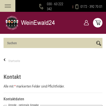
030 - 63 222
0172 - 392 70 01
342
Startseite
Kontakt
Alle mit
*
markierten Felder sind Pflichtfelder.
Kontaktdaten
Anrede
- optionale Angabe