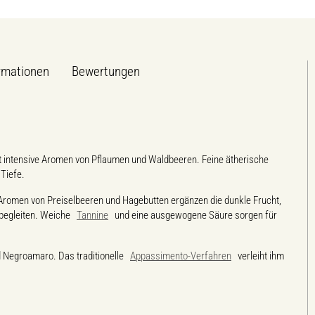
rmationen
Bewertungen
tet intensive Aromen von Pflaumen und Waldbeeren. Feine ätherische
Tiefe.
 Aromen von Preiselbeeren und Hagebutten ergänzen die dunkle Frucht,
begleiten. Weiche
Tannine
und eine ausgewogene Säure sorgen für
d Negroamaro. Das traditionelle
Appassimento-Verfahren
verleiht ihm