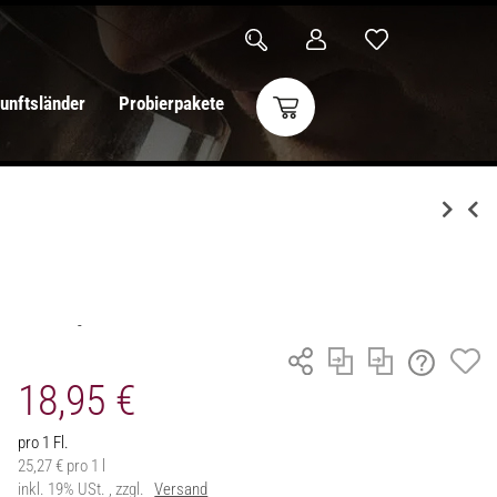
unftsländer
Probierpakete
18,95 €
pro 1 Fl.
25,27 € pro 1 l
inkl. 19% USt. , zzgl.
Versand