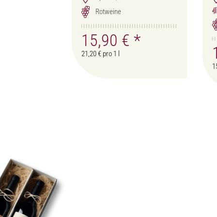
Rotweine
15,90 €
*
21,20 € pro 1 l
1