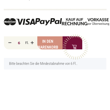
IN DEN
Fl.
WARENKORB
x
Bitte beachten Sie die Mindestabnahme von 6 Fl..