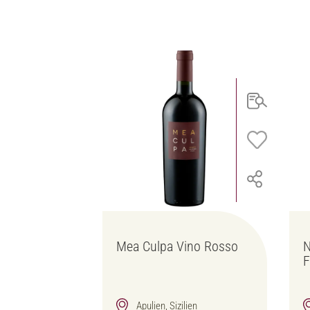
Mea Culpa Vino Rosso
N
F
Apulien, Sizilien