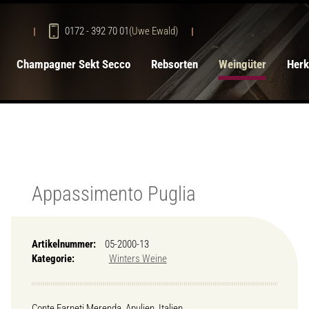
0172 - 392 70 01
(Uwe Ewald)
Champagner Sekt Secco
Rebsorten
Weingüter
Herk
Appassimento Puglia
Artikelnummer:
05-2000-13
Kategorie:
Winters Weine
Conte Farneti Merenda, Apulien, Italien