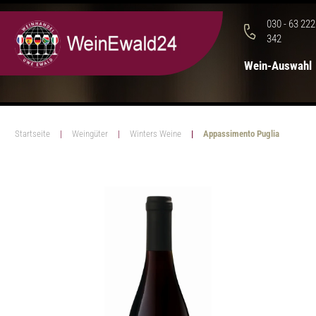
030 - 63 222
342
Wein-Auswahl
Startseite
Weingüter
Winters Weine
Appassimento Puglia