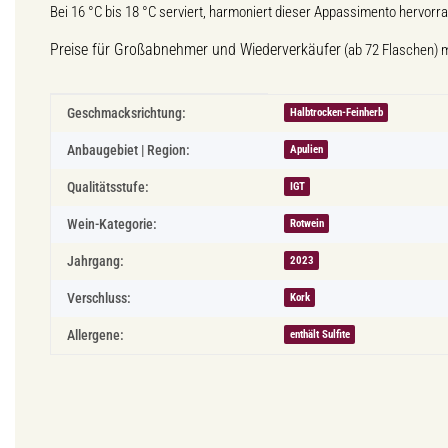
Bei 16 °C bis 18 °C serviert, harmoniert dieser Appassimento hervorra
Preise für Großabnehmer und Wiederverkäufer
(ab 72 Flaschen) 
Produkteigenschaft
Wert
Geschmacksrichtung:
Halbtrocken-Feinherb
Anbaugebiet | Region:
Apulien
Qualitätsstufe:
IGT
Wein-Kategorie:
Rotwein
Jahrgang:
2023
Verschluss:
Kork
Allergene:
enthält Sulfite