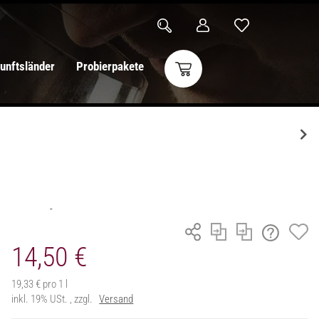
unftsländer
Probierpakete
14,50 €
19,33 € pro 1 l
inkl. 19% USt. , zzgl.
Versand