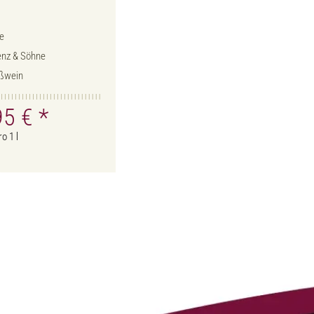
e
enz & Söhne
ßwein
95 €
*
o 1 l