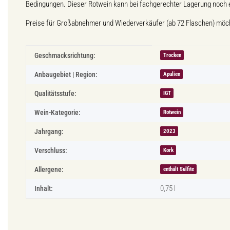
Bedingungen. Dieser Rotwein kann bei fachgerechter Lagerung noch et
Preise für Großabnehmer und Wiederverkäufer (ab 72 Flaschen) möch
Produkteigenschaft
Wert
Geschmacksrichtung:
Trocken
Anbaugebiet | Region:
Apulien
Qualitätsstufe:
IGT
Wein-Kategorie:
Rotwein
Jahrgang:
2023
Verschluss:
Kork
Allergene:
enthält Sulfite
0,75 l
Inhalt: