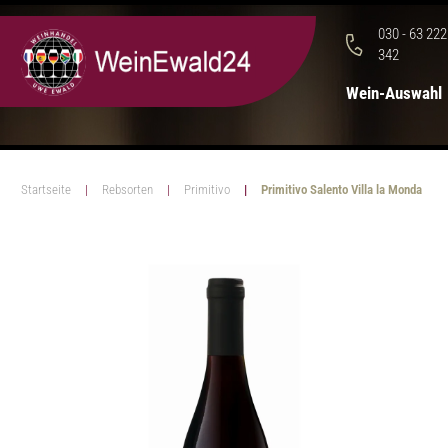
030 - 63 222
342
Wein-Auswahl
Startseite
Rebsorten
Primitivo
Primitivo Salento Villa la Monda