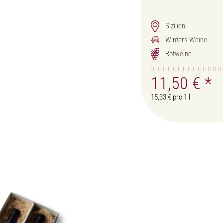
Sizilien
Winters Weine
Rotweine
11,50 €
*
15,33 € pro 1 l