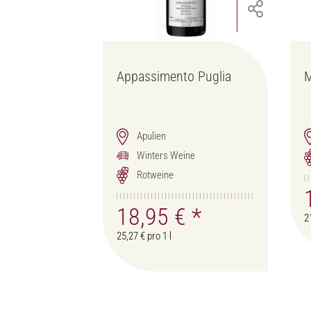
Appassimento Puglia
M
Apulien
Winters Weine
Rotweine
18,95 €
*
2
25,27 € pro 1 l