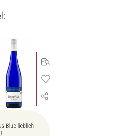
l:
s Blue lieblich-
ig