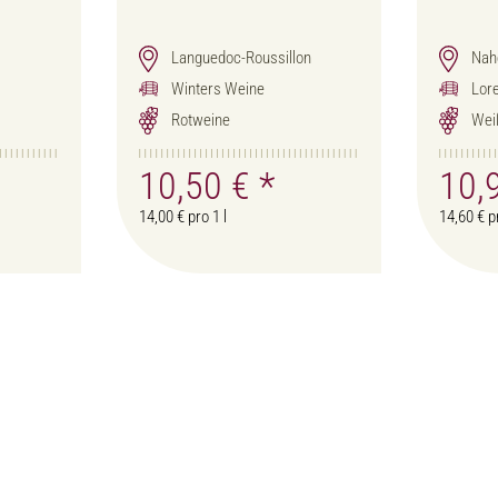
Languedoc-Roussillon
Nah
Winters Weine
Lor
Rotweine
Wei
10,50 €
*
10,
14,00 € pro 1 l
14,60 € pr