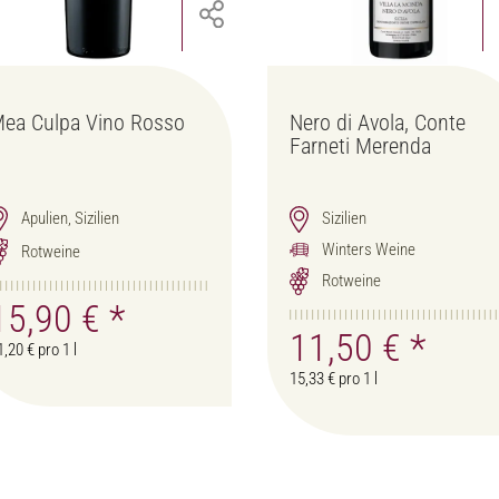
ea Culpa Vino Rosso
Nero di Avola, Conte
Farneti Merenda
Apulien, Sizilien
Sizilien
Winters Weine
Rotweine
Rotweine
15,90 €
*
11,50 €
*
1,20 € pro 1 l
15,33 € pro 1 l