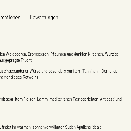
rmationen
Bewertungen
unklen Waldbeeren, Brombeeren, Pflaumen und dunklen Kirschen. Würzige
ausgeprägte Frucht.
 gut eingebundener Würze und besonders sanften
Tanninen
. Der lange
rakter dieses Rotweins.
d mit gegrilltem Fleisch, Lamm, mediterranen Pastagerichten, Antipasti und
t, findet im warmen, sonnenverwöhnten Süden Apuliens ideale