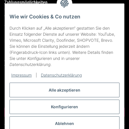
Zahlungsmöglichkeiten
Über mich
Wie wir Cookies & Co nutzen
Versandhinweise-Versandkosten
Sitemap
Durch Klicken auf „Alle akzeptieren“ gestatten Sie den
Einsatz folgender Dienste auf unserer Website: YouTube,
Vimeo, Microsoft Clarity, Doofinder, SHOPVOTE, Brevo.
Rechtliches
Sie können die Einstellung jederzeit ändern
Impressum
(Fingerabdruck-Icon links unten). Weitere Details finden
Sie unter
Konfigurieren
und in unserer
AGB
Datenschutzerklärung
.
Widerrufsrecht
Datenschutzerklärung
Impressum
|
Datenschutzerklärung
Erklärung zur Barrierefreiheit
Bildnachweise
Alle akzeptieren
Konfigurieren
Vertrag widerrufen
Ablehnen