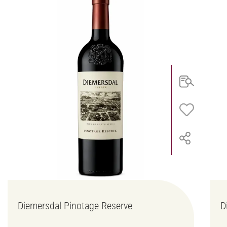
Diemersdal Pinotage Reserve
D