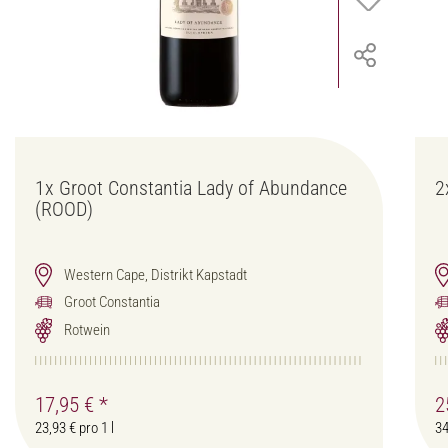
1x
Groot Constantia Lady of Abundance
2
(ROOD)
Western Cape, Distrikt Kapstadt
Groot Constantia
Rotwein
17,95 €
*
2
23,93 € pro 1 l
34