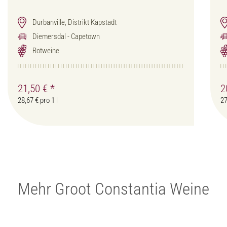
Durbanville, Distrikt Kapstadt
Diemersdal - Capetown
Rotweine
21,50 €
*
2
28,67 € pro 1 l
27
Mehr Groot Constantia Weine