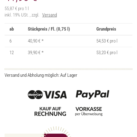
55,87 € pro 1 l
inkl. 19% USt. , zzgl.
Versand
ab
Stückpreis / Fl. (0,75 l)
Grundpreis
6
40,90 €
*
54,53 € pro l
12
39,90 €
*
53,20 € pro l
Versand und Abholung möglich: Auf Lager