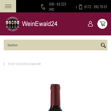
030 - 63 222
0172 - 392 70 01
342
Groot Constantia Kapstadt