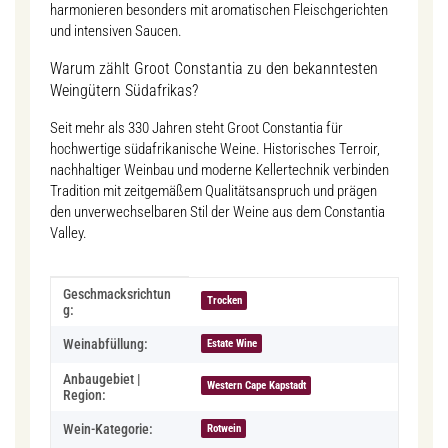
harmonieren besonders mit aromatischen Fleischgerichten
und intensiven Saucen.
Warum zählt Groot Constantia zu den bekanntesten
Weingütern Südafrikas?
Seit mehr als 330 Jahren steht Groot Constantia für
hochwertige südafrikanische Weine. Historisches Terroir,
nachhaltiger Weinbau und moderne Kellertechnik verbinden
Tradition mit zeitgemäßem Qualitätsanspruch und prägen
den unverwechselbaren Stil der Weine aus dem Constantia
Valley.
Produkteigenschaft
Wert
Geschmacksrichtun
Trocken
g:
Weinabfüllung:
Estate Wine
Anbaugebiet |
Western Cape Kapstadt
Region:
Wein-Kategorie:
Rotwein