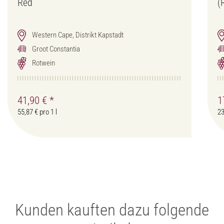
Red
(
Western Cape, Distrikt Kapstadt
Groot Constantia
Rotwein
41,90 €
*
1
55,87 € pro 1 l
23
Kunden kauften dazu folgende