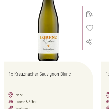
1x
Kreuznacher Sauvignon Blanc
1
Nahe
Lorenz & Söhne
Weißwein