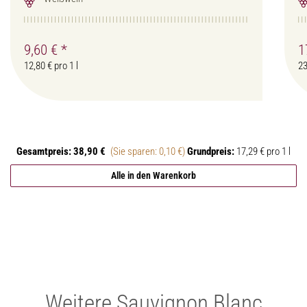
9,60 €
*
1
12,80 € pro 1 l
23
Gesamtpreis:
38,90 €
(Sie sparen: 0,10 €)
Grundpreis:
17,29 € pro 1 l
Alle in den Warenkorb
Weitere Sauvignon Blanc