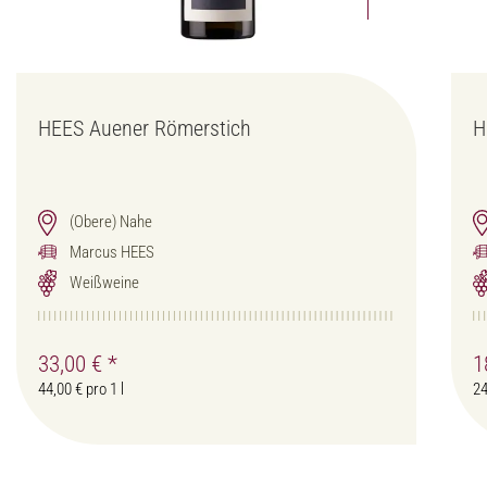
HEES Auener Römerstich
H
(Obere) Nahe
Marcus HEES
Weißweine
33,00 €
*
1
44,00 € pro 1 l
24