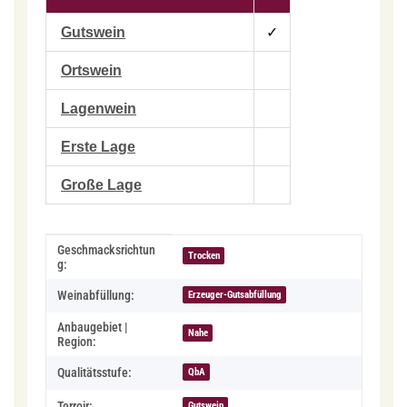
Gutswein
✓
Ortswein
Lagenwein
Erste Lage
Große Lage
Produkteigenschaft
Wert
Geschmacksrichtun
Trocken
g:
Weinabfüllung:
Erzeuger-Gutsabfüllung
Anbaugebiet |
Nahe
Region:
Qualitätsstufe:
QbA
Terroir:
Gutswein