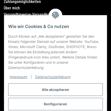
Zahlungsmöglichkeiten
Über mich
Versandhinweise-Versandkosten
Sitemap
Wie wir Cookies & Co nutzen
Rechtliches
Durch Klicken auf „Alle akzeptieren“ gestatten Sie den
Einsatz folgender Dienste auf unserer Website: YouTube,
Impressum
Vimeo, Microsoft Clarity, Doofinder, SHOPVOTE, Brevo.
AGB
Sie können die Einstellung jederzeit ändern
Widerrufsrecht
(Fingerabdruck-Icon links unten). Weitere Details finden
Sie unter
Konfigurieren
und in unserer
Datenschutzerklärung
Datenschutzerklärung
.
Erklärung zur Barrierefreiheit
Bildnachweise
Impressum
|
Datenschutzerklärung
Alle akzeptieren
Vertrag widerrufen
Konfigurieren