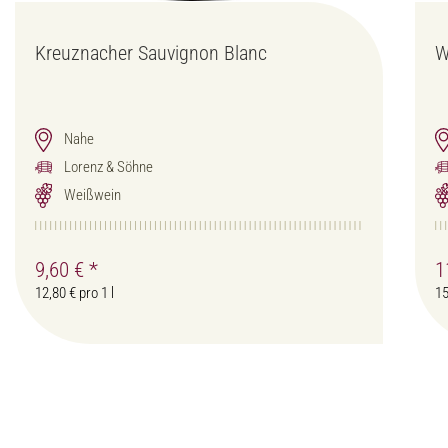
Kreuznacher Sauvignon Blanc
W
Nahe
Lorenz & Söhne
Weißwein
9,60 €
*
1
12,80 € pro 1 l
15