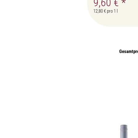
9,60 €
*
12,80 € pro 1 l
Gesamtpr