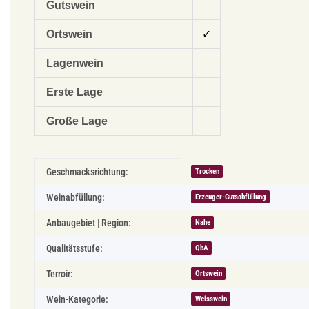
Gutswein
Ortswein
✓
Lagenwein
Erste Lage
Große Lage
Produkteigenschaft
Wert
Geschmacksrichtung:
Trocken
Weinabfüllung:
Erzeuger-Gutsabfüllung
Anbaugebiet | Region:
Nahe
Qualitätsstufe:
QbA
Terroir:
Ortswein
Wein-Kategorie:
Weisswein