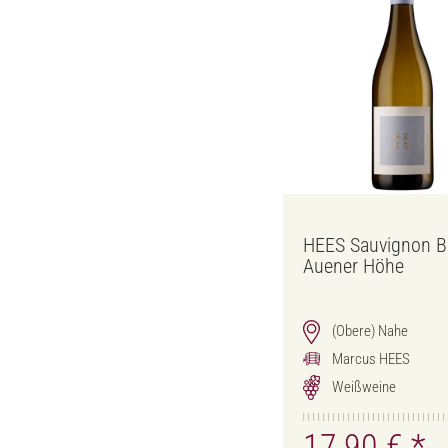
HEES Sauvignon B
Auener Höhe
(Obere) Nahe
Marcus HEES
Weißweine
17,90 €
*