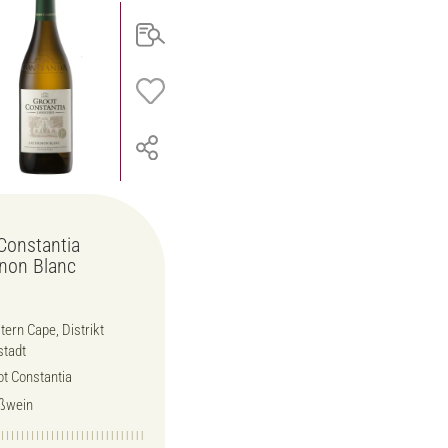
Constantia
non Blanc
ern Cape, Distrikt
stadt
t Constantia
ßwein