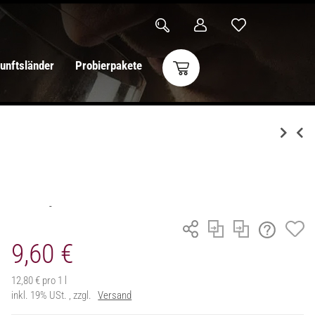
unftsländer
Probierpakete
9,60 €
12,80 € pro 1 l
inkl. 19% USt. , zzgl.
Versand