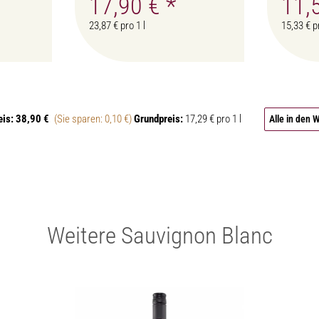
17,90 €
*
11,
23,87 € pro 1 l
15,33 € pr
eis:
38,90 €
(Sie sparen: 0,10 €)
Grundpreis:
17,29 € pro 1 l
Alle in den
Weitere Sauvignon Blanc