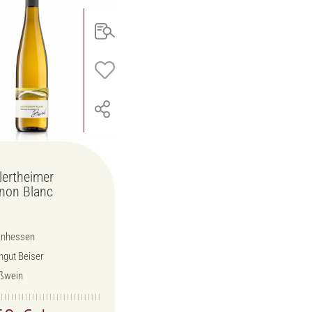
lertheimer
non Blanc
inhessen
ngut Beiser
ßwein