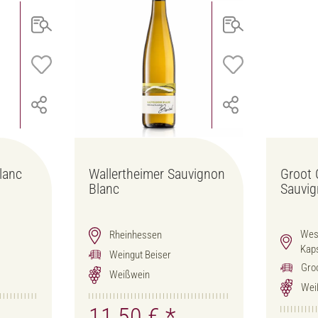
lanc
Wallertheimer Sauvignon
Groot 
Blanc
Sauvig
West
Rheinhessen
Kap
Weingut Beiser
Groo
Weißwein
Wei
11,50 €
*