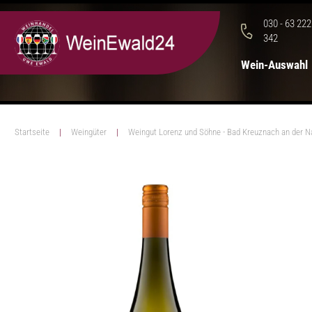
030 - 63 222
342
Wein-Auswahl
Startseite
Weingüter
Weingut Lorenz und Söhne - Bad Kreuznach an der N