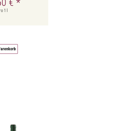
50 €
*
o 1 l
 Warenkorb