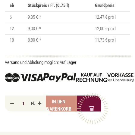
ab
Stückpreis / Fl. (0,75 l)
Grundpreis
6
9,35 €
*
12,47 € pro l
12
9,00 €
*
12,00 € pro l
18
8,80 €
*
11,73 € pro l
Versand und Abholung möglich: Auf Lager
IN DEN
Fl.
WARENKORB