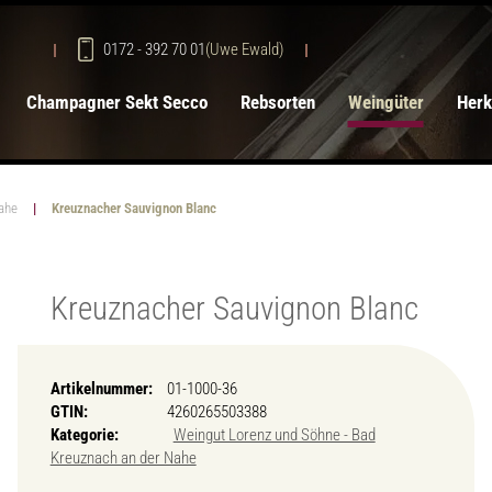
0172 - 392 70 01
(Uwe Ewald)
Champagner Sekt Secco
Rebsorten
Weingüter
Herk
ahe
Kreuznacher Sauvignon Blanc
Kreuznacher Sauvignon Blanc
Artikelnummer:
01-1000-36
GTIN:
4260265503388
Kategorie:
Weingut Lorenz und Söhne - Bad
Kreuznach an der Nahe