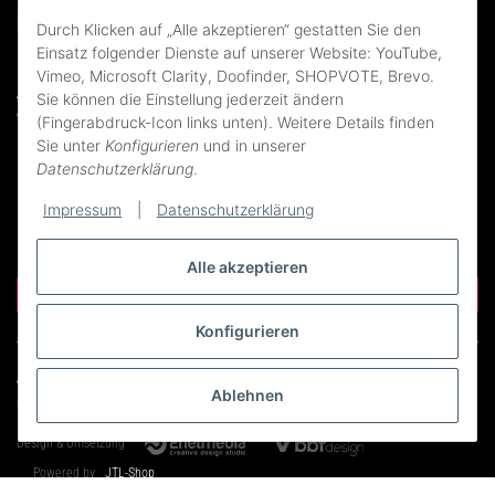
Rechtliches
Durch Klicken auf „Alle akzeptieren“ gestatten Sie den
Einsatz folgender Dienste auf unserer Website: YouTube,
Impressum
Vimeo, Microsoft Clarity, Doofinder, SHOPVOTE, Brevo.
AGB
Sie können die Einstellung jederzeit ändern
Widerrufsrecht
(Fingerabdruck-Icon links unten). Weitere Details finden
Sie unter
Konfigurieren
und in unserer
Datenschutzerklärung
Datenschutzerklärung
.
Erklärung zur Barrierefreiheit
Bildnachweise
Impressum
|
Datenschutzerklärung
Alle akzeptieren
Vertrag widerrufen
Konfigurieren
© WeinEwald24
Uwe Ewald - Weinhandel
Ablehnen
* Alle Preise inkl. gesetzlicher USt. , zzgl.
Versand
Design & Umsetzung
Powered by
JTL-Shop