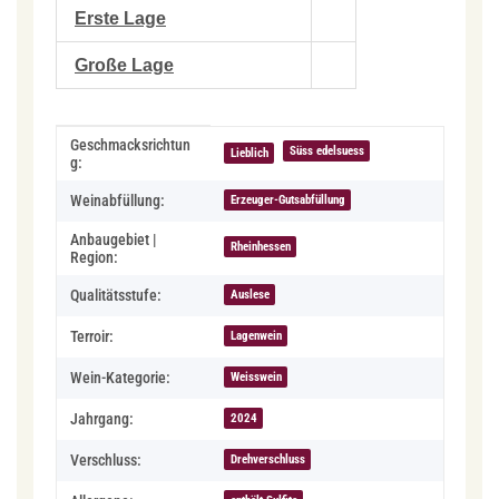
Erste Lage
Große Lage
Produkteigenschaft
Wert
Geschmacksrichtun
Süss edelsuess
Lieblich
g:
Weinabfüllung:
Erzeuger-Gutsabfüllung
Anbaugebiet |
Rheinhessen
Region:
Qualitätsstufe:
Auslese
Terroir:
Lagenwein
Wein-Kategorie:
Weisswein
Jahrgang:
2024
Verschluss:
Drehverschluss