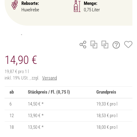
Rebsorte:
Menge:
Huxelrebe
0,75 Liter
14,90 €
19,87 € pro 1 l
inkl. 19% USt. , zzgl.
Versand
ab
Stückpreis / Fl. (0,75 l)
Grundpreis
6
14,50 €
*
19,33 € pro l
12
13,90 €
*
18,53 € pro l
18
13,50 €
*
18,00 € pro l