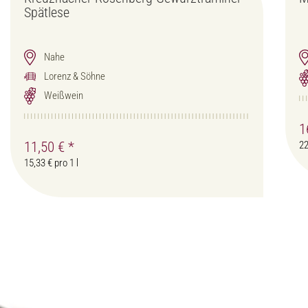
Spätlese
Nahe
Lorenz & Söhne
Weißwein
1
11,50 €
*
22
15,33 € pro 1 l