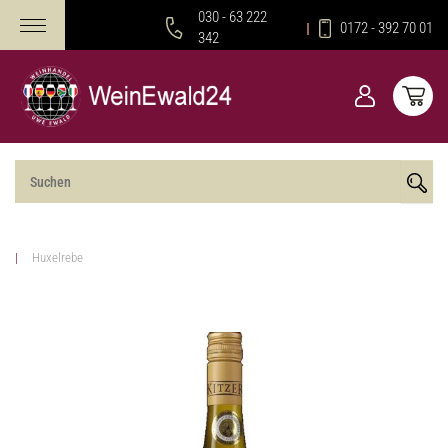
030 - 63 222
0172 - 392 70 01
342
Huxelrebe