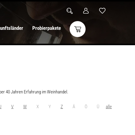
unftsländer
Probierpakete
über 40 Jahren Erfahrung im Weinhandel.
alle
U
V
W
X
Y
Z
Ä
Ö
Ü