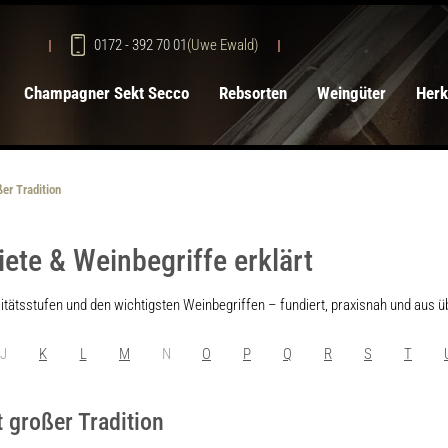
0172 - 392 70 01
(Uwe Ewald)
Champagner Sekt Secco
Rebsorten
Weingüter
Herk
er Tradition
te & Weinbegriffe erklärt
itätsstufen und den wichtigsten Weinbegriffen – fundiert, praxisnah und aus 
J
K
L
M
N
O
P
Q
R
S
T
 großer Tradition