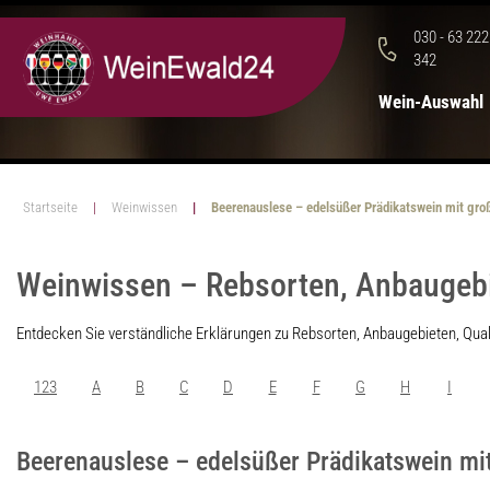
030 - 63 222
342
Wein-Auswahl
Startseite
Weinwissen
Beerenauslese – edelsüßer Prädikatswein mit groß
Weinwissen – Rebsorten, Anbaugebie
Entdecken Sie verständliche Erklärungen zu Rebsorten, Anbaugebieten, Qual
123
A
B
C
D
E
F
G
H
I
Beerenauslese – edelsüßer Prädikatswein mit