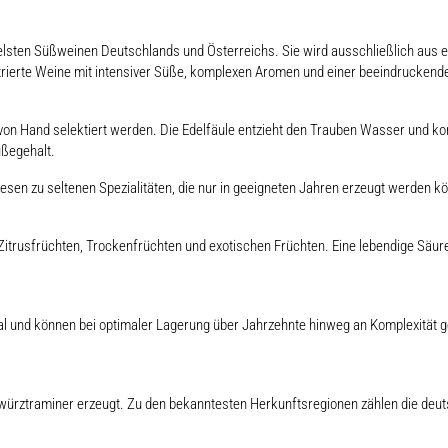
lsten Süßweinen Deutschlands und Österreichs. Sie wird ausschließlich aus ein
trierte Weine mit intensiver Süße, komplexen Aromen und einer beeindruckende
von Hand selektiert werden. Die Edelfäule entzieht den Trauben Wasser und k
ßegehalt.
en zu seltenen Spezialitäten, die nur in geeigneten Jahren erzeugt werden k
 Zitrusfrüchten, Trockenfrüchten und exotischen Früchten. Eine lebendige Säu
 und können bei optimaler Lagerung über Jahrzehnte hinweg an Komplexität g
würztraminer erzeugt. Zu den bekanntesten Herkunftsregionen zählen die deu