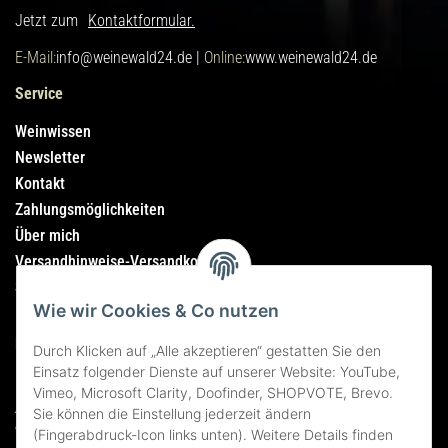
Jetzt zum
Kontaktformular.
E-Mail:
info@weinewald24.de |
Online:
www.weinewald24.de
Service
Weinwissen
Newsletter
Kontakt
Zahlungsmöglichkeiten
Über mich
Versandhinweise-Versandkosten
Sitemap
Wie wir Cookies & Co nutzen
Rechtliches
Durch Klicken auf „Alle akzeptieren“ gestatten Sie den
Einsatz folgender Dienste auf unserer Website: YouTube,
Impressum
Vimeo, Microsoft Clarity, Doofinder, SHOPVOTE, Brevo.
AGB
Sie können die Einstellung jederzeit ändern
Widerrufsrecht
(Fingerabdruck-Icon links unten). Weitere Details finden