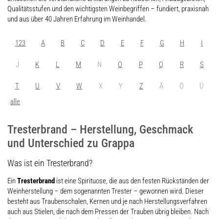
Qualitätsstufen und den wichtigsten Weinbegriffen – fundiert, praxisnah
und aus über 40 Jahren Erfahrung im Weinhandel.
123
A
B
C
D
E
F
G
H
I
J
K
L
M
N
O
P
Q
R
S
T
U
V
W
X
Y
Z
Ä
Ö
Ü
alle
Tresterbrand – Herstellung, Geschmack
und Unterschied zu Grappa
Was ist ein Tresterbrand?
Ein
Tresterbrand
ist eine Spirituose, die aus den festen Rückständen der
Weinherstellung – dem sogenannten Trester – gewonnen wird. Dieser
besteht aus Traubenschalen, Kernen und je nach Herstellungsverfahren
auch aus Stielen, die nach dem Pressen der Trauben übrig bleiben. Nach