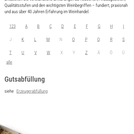
Qualitätsstufen und den wichtigsten Weinbegriffen – fundiert, praxisnah
und aus über 40 Jahren Erfahrung im Weinhandel.
123
A
B
C
D
E
F
G
H
I
J
K
L
M
N
O
P
Q
R
S
T
U
V
W
X
Y
Z
Ä
Ö
Ü
alle
Gutsabfüllung
siehe
Erzeugerabfüllung