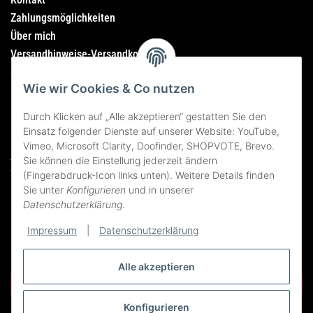
Zahlungsmöglichkeiten
Über mich
Versandhinweise-Versandkosten
Sitemap
Wie wir Cookies & Co nutzen
Rechtliches
Durch Klicken auf „Alle akzeptieren“ gestatten Sie den
Einsatz folgender Dienste auf unserer Website: YouTube,
Impressum
Vimeo, Microsoft Clarity, Doofinder, SHOPVOTE, Brevo.
AGB
Sie können die Einstellung jederzeit ändern
Widerrufsrecht
(Fingerabdruck-Icon links unten). Weitere Details finden
Sie unter
Konfigurieren
und in unserer
Datenschutzerklärung
Datenschutzerklärung
.
Erklärung zur Barrierefreiheit
Bildnachweise
Impressum
|
Datenschutzerklärung
Alle akzeptieren
Vertrag widerrufen
Konfigurieren