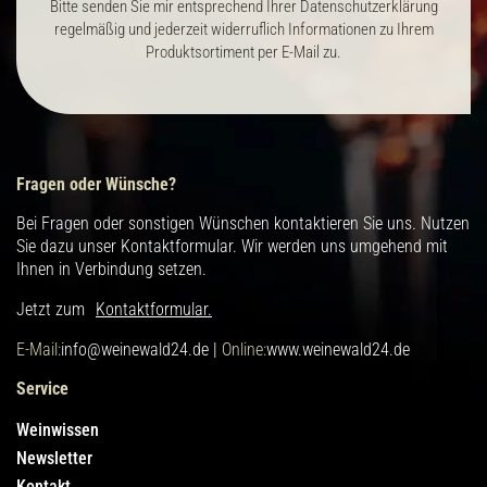
Bitte senden Sie mir entsprechend Ihrer Datenschutzerklärung
regelmäßig und jederzeit widerruflich Informationen zu Ihrem
Produktsortiment per E-Mail zu.
Fragen oder Wünsche?
Bei Fragen oder sonstigen Wünschen kontaktieren Sie uns. Nutzen
Sie dazu unser Kontaktformular. Wir werden uns umgehend mit
Ihnen in Verbindung setzen.
Jetzt zum
Kontaktformular.
E-Mail:
info@weinewald24.de |
Online:
www.weinewald24.de
Service
Weinwissen
Newsletter
Kontakt