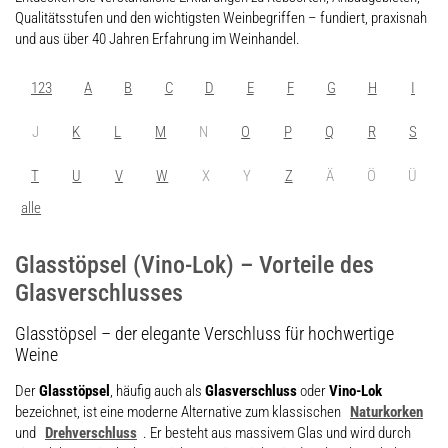
Qualitätsstufen und den wichtigsten Weinbegriffen – fundiert, praxisnah
und aus über 40 Jahren Erfahrung im Weinhandel.
123
A
B
C
D
E
F
G
H
I
J
K
L
M
N
O
P
Q
R
S
T
U
V
W
X
Y
Z
Ä
Ö
Ü
alle
Glasstöpsel (Vino-Lok) – Vorteile des
Glasverschlusses
Glasstöpsel – der elegante Verschluss für hochwertige
Weine
Der
Glasstöpsel
, häufig auch als
Glasverschluss
oder
Vino-Lok
bezeichnet, ist eine moderne Alternative zum klassischen
Naturkorken
und
Drehverschluss
. Er besteht aus massivem Glas und wird durch