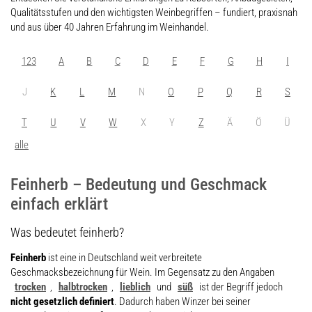
Qualitätsstufen und den wichtigsten Weinbegriffen – fundiert, praxisnah
und aus über 40 Jahren Erfahrung im Weinhandel.
123
A
B
C
D
E
F
G
H
I
J
K
L
M
N
O
P
Q
R
S
T
U
V
W
X
Y
Z
Ä
Ö
Ü
alle
Feinherb – Bedeutung und Geschmack
einfach erklärt
Was bedeutet feinherb?
Feinherb
ist eine in Deutschland weit verbreitete
Geschmacksbezeichnung für Wein. Im Gegensatz zu den Angaben
trocken
,
halbtrocken
,
lieblich
und
süß
ist der Begriff jedoch
nicht gesetzlich definiert
. Dadurch haben Winzer bei seiner