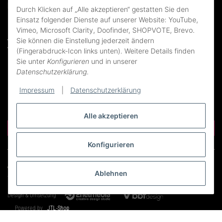
Rechtliches
Durch Klicken auf „Alle akzeptieren“ gestatten Sie den
Einsatz folgender Dienste auf unserer Website: YouTube,
Impressum
Vimeo, Microsoft Clarity, Doofinder, SHOPVOTE, Brevo.
AGB
Sie können die Einstellung jederzeit ändern
Widerrufsrecht
(Fingerabdruck-Icon links unten). Weitere Details finden
Sie unter
Konfigurieren
und in unserer
Datenschutzerklärung
Datenschutzerklärung
.
Erklärung zur Barrierefreiheit
Bildnachweise
Impressum
|
Datenschutzerklärung
Alle akzeptieren
Vertrag widerrufen
Konfigurieren
© WeinEwald24
Uwe Ewald - Weinhandel
Ablehnen
* Alle Preise inkl. gesetzlicher USt. , zzgl.
Versand
Design & Umsetzung
Powered by
JTL-Shop