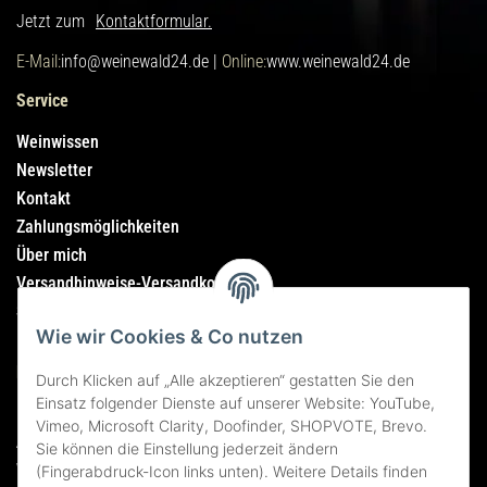
Jetzt zum
Kontaktformular.
E-Mail:
info@weinewald24.de |
Online:
www.weinewald24.de
Service
Weinwissen
Newsletter
Kontakt
Zahlungsmöglichkeiten
Über mich
Versandhinweise-Versandkosten
Sitemap
Wie wir Cookies & Co nutzen
Rechtliches
Durch Klicken auf „Alle akzeptieren“ gestatten Sie den
Einsatz folgender Dienste auf unserer Website: YouTube,
Impressum
Vimeo, Microsoft Clarity, Doofinder, SHOPVOTE, Brevo.
AGB
Sie können die Einstellung jederzeit ändern
Widerrufsrecht
(Fingerabdruck-Icon links unten). Weitere Details finden