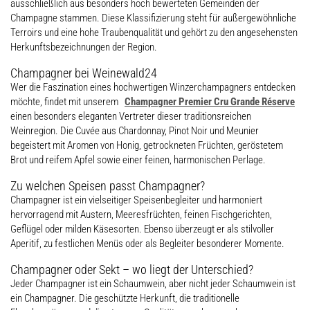
ausschließlich aus besonders hoch bewerteten Gemeinden der
Champagne stammen. Diese Klassifizierung steht für außergewöhnliche
Terroirs und eine hohe Traubenqualität und gehört zu den angesehensten
Herkunftsbezeichnungen der Region.
Champagner bei Weinewald24
Wer die Faszination eines hochwertigen Winzerchampagners entdecken
möchte, findet mit unserem
Champagner Premier Cru Grande Réserve
einen besonders eleganten Vertreter dieser traditionsreichen
Weinregion. Die Cuvée aus Chardonnay, Pinot Noir und Meunier
begeistert mit Aromen von Honig, getrockneten Früchten, geröstetem
Brot und reifem Apfel sowie einer feinen, harmonischen Perlage.
Zu welchen Speisen passt Champagner?
Champagner ist ein vielseitiger Speisenbegleiter und harmoniert
hervorragend mit Austern, Meeresfrüchten, feinen Fischgerichten,
Geflügel oder milden Käsesorten. Ebenso überzeugt er als stilvoller
Aperitif, zu festlichen Menüs oder als Begleiter besonderer Momente.
Champagner oder Sekt – wo liegt der Unterschied?
Jeder Champagner ist ein Schaumwein, aber nicht jeder Schaumwein ist
ein Champagner. Die geschützte Herkunft, die traditionelle