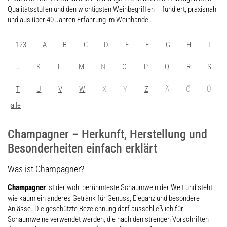
Qualitätsstufen und den wichtigsten Weinbegriffen – fundiert, praxisnah
und aus über 40 Jahren Erfahrung im Weinhandel.
123
A
B
C
D
E
F
G
H
I
J
K
L
M
N
O
P
Q
R
S
T
U
V
W
X
Y
Z
Ä
Ö
Ü
alle
Champagner – Herkunft, Herstellung und
Besonderheiten einfach erklärt
Was ist Champagner?
Champagner
ist der wohl berühmteste Schaumwein der Welt und steht
wie kaum ein anderes Getränk für Genuss, Eleganz und besondere
Anlässe. Die geschützte Bezeichnung darf ausschließlich für
Schaumweine verwendet werden, die nach den strengen Vorschriften