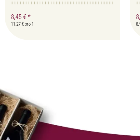
8,45 €
*
8
11,27 € pro 1 l
8,