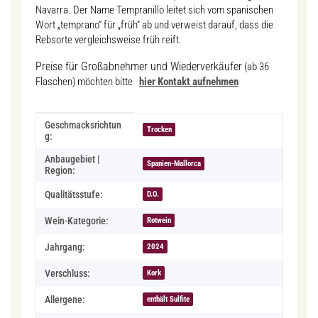
Navarra. Der Name Tempranillo leitet sich vom spanischen
Wort „temprano“ für „früh“ ab und verweist darauf, dass die
Rebsorte vergleichsweise früh reift.
Preise für Großabnehmer und Wiederverkäufer
(ab 36
Flaschen) möchten bitte
hier Kontakt aufnehmen
Produkteigenschaft
Wert
Geschmacksrichtun
Trocken
g:
Anbaugebiet |
Spanien-Mallorca
Region:
Qualitätsstufe:
D.O.
Wein-Kategorie:
Rotwein
Jahrgang:
2024
Verschluss:
Kork
Allergene:
enthält Sulfite