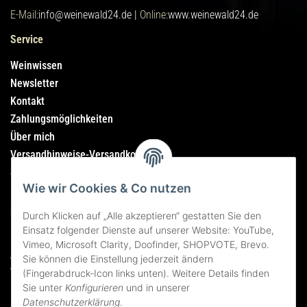
E-Mail:
info@weinewald24.de |
Online:
www.weinewald24.de
Service
Weinwissen
Newsletter
Kontakt
Zahlungsmöglichkeiten
Über mich
Versandhinweise-Versandkosten
Sitemap
Wie wir Cookies & Co nutzen
Rechtliches
Durch Klicken auf „Alle akzeptieren“ gestatten Sie den
Einsatz folgender Dienste auf unserer Website: YouTube,
Impressum
Vimeo, Microsoft Clarity, Doofinder, SHOPVOTE, Brevo.
AGB
Sie können die Einstellung jederzeit ändern
Widerrufsrecht
(Fingerabdruck-Icon links unten). Weitere Details finden
Sie unter
Konfigurieren
und in unserer
Datenschutzerklärung
Datenschutzerklärung
.