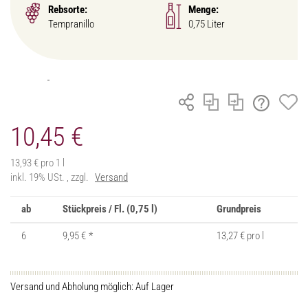
Rebsorte:
Menge:
Tempranillo
0,75 Liter
10,45 €
13,93 € pro 1 l
inkl. 19% USt. , zzgl.
Versand
ab
Stückpreis / Fl. (0,75 l)
Grundpreis
6
9,95 €
*
13,27 € pro l
Versand und Abholung möglich: Auf Lager