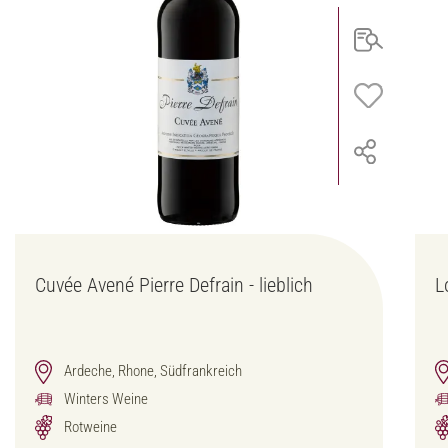
Cuvée Avené Pierre Defrain - lieblich
L
Ardeche, Rhone, Südfrankreich
Winters Weine
Rotweine